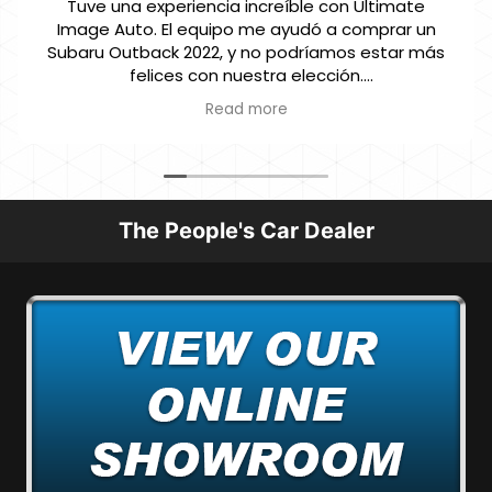
Tuve una experiencia increíble con Ultimate
Image Auto. El equipo me ayudó a comprar un
Subaru Outback 2022, y no podríamos estar más
felices con nuestra elección.
Desde el primer momento, fueron muy atentos y
Read more
profesionales, respondiendo todas nuestras
preguntas y guiándonos a través de todo el
proceso de compra. La atención al cliente fue
excepcional, y realmente sentí que se esforzaron
por encontrar el vehículo perfecto para nuestras
The People's Car Dealer
necesidades.
¡Gracias, Ultimate Image Auto, por hacer de esta
compra una experiencia tan positiva!